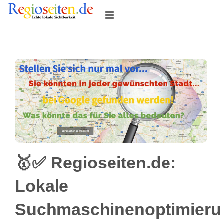
Skip
to
content
🥇✅ Regioseiten.de:
Lokale
Suchmaschinenoptimier