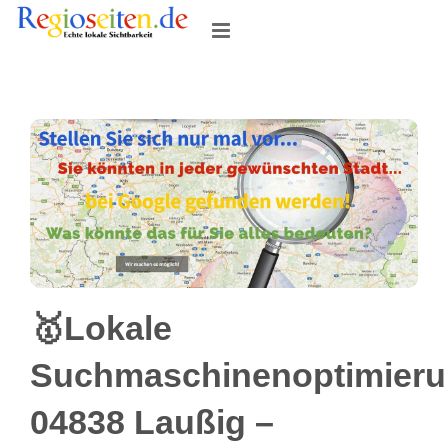
Skip
to
content
🥇Lokale
Suchmaschinenoptimier
04838 Laußig –