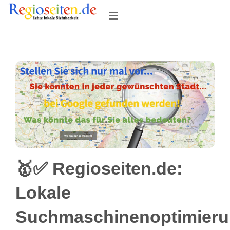
Skip
to
content
🥇✅ Regioseiten.de:
Lokale
Suchmaschinenoptimier