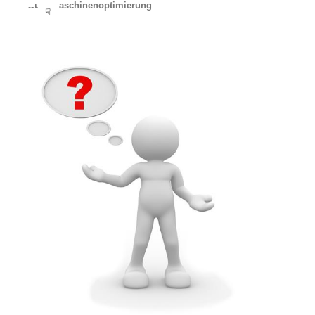
Suchmaschinenoptimierung
☟