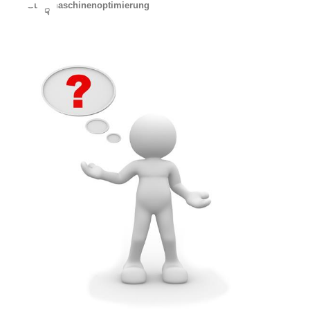
Suchmaschinenoptimierung
☟