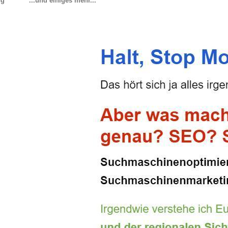
ng
...und einiges mehr...