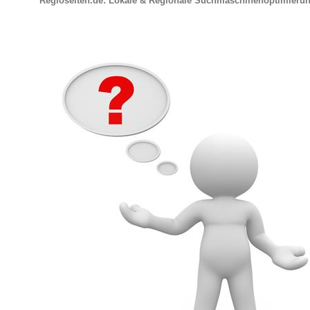
Regioseiten.de: Lokale & Regionale Suchmaschinenoptimieru