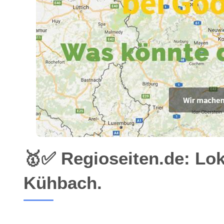
🥇✅ Regioseiten.de: Lo
Kühbach.