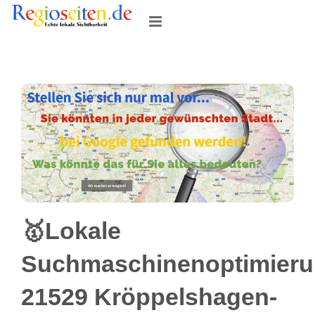
Skip
to
content
🥇Lokale
Suchmaschinenoptimier
21529 Kröppelshagen-