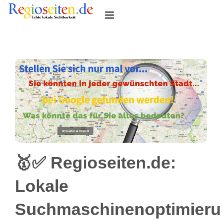
Skip
to
content
🥇✅ Regioseiten.de:
Lokale
Suchmaschinenoptimier