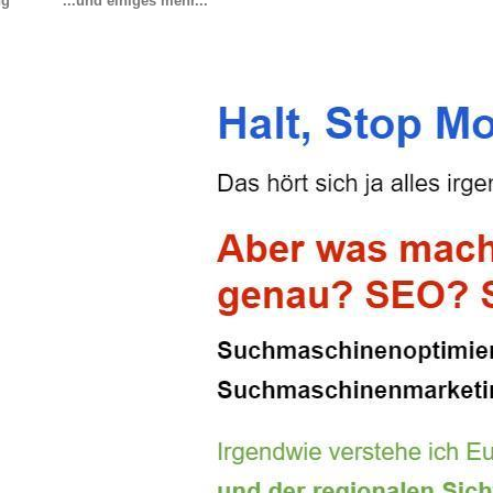
ng
...und einiges mehr...