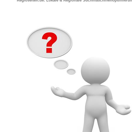
Regioseiten.de: Lokale & Regionale Suchmaschinenoptimieru