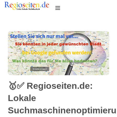
Skip
to
content
🥇✅ Regioseiten.de:
Lokale
Suchmaschinenoptimier