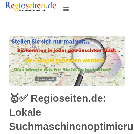
Skip
to
content
🥇✅ Regioseiten.de:
Lokale
Suchmaschinenoptimier