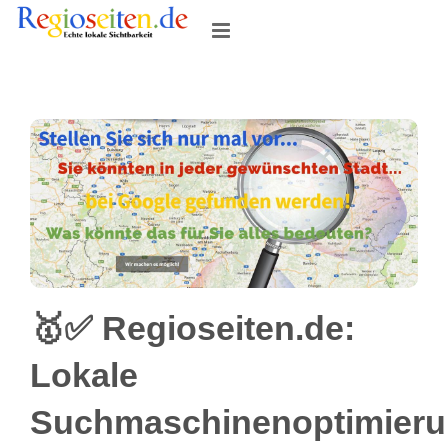
Skip
to
content
🥇✅ Regioseiten.de:
Lokale
Suchmaschinenoptimier