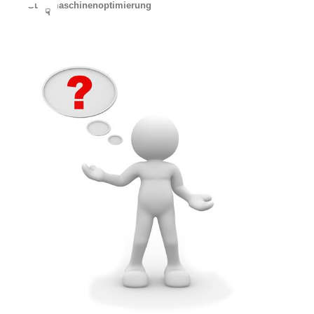
Suchmaschinenoptimierung
☟