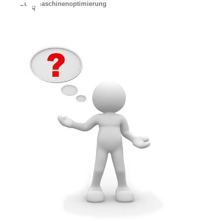
Suchmaschinenoptimierung
☟