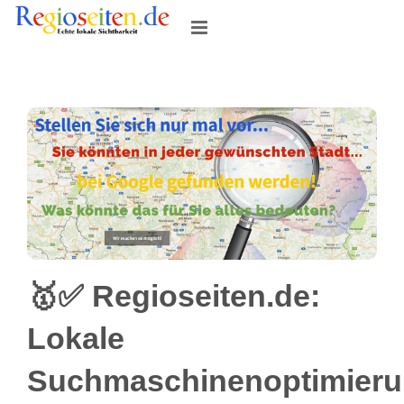
Skip
to
content
🥇✅ Regioseiten.de:
Lokale
Suchmaschinenoptimier