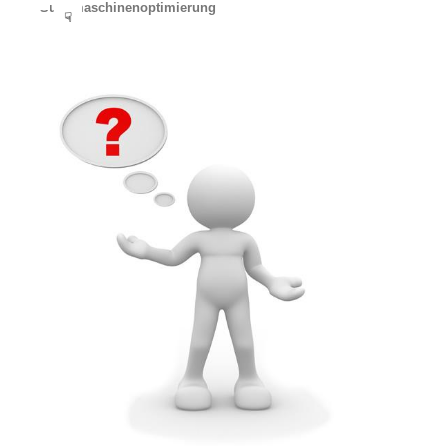
Suchmaschinenoptimierung
☟