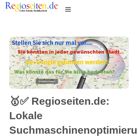
Skip
to
content
🥇✅ Regioseiten.de:
Lokale
Suchmaschinenoptimier