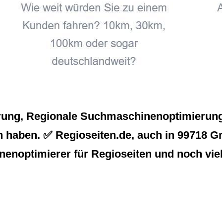
rung, Regionale Suchmaschinenoptimierung 
n haben. ✅ Regioseiten.de, auch in 99718 G
inenoptimierer für Regioseiten und noch vie