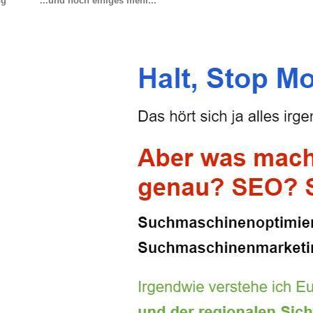
ng
...und noch einiges mehr...