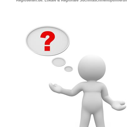
Regioseiten.de: Lokale & Regionale Suchmaschinenoptimieru