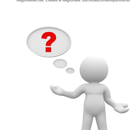
Regioseiten.de: Lokale & Regionale Suchmaschinenoptimieru