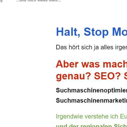
ng
...und noch vieles mehr...