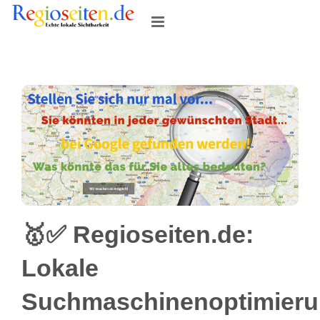
Skip
to
content
🥇✅ Regioseiten.de:
Lokale
Suchmaschinenoptimier