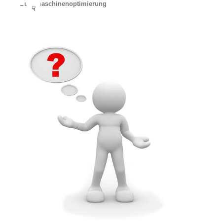
Suchmaschinenoptimierung
☟