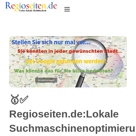
Skip
to
content
🥇✅
Regioseiten.de:Lokale
Suchmaschinenoptimier