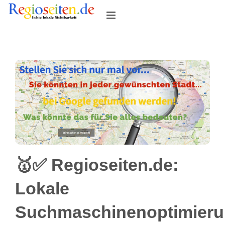
Skip
to
content
🥇✅ Regioseiten.de:
Lokale
Suchmaschinenoptimier