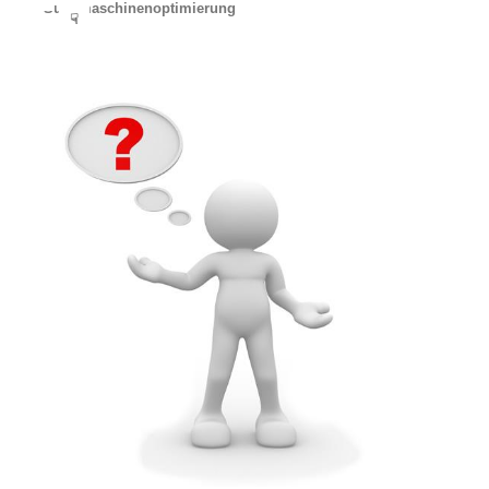
Suchmaschinenoptimierung
☟