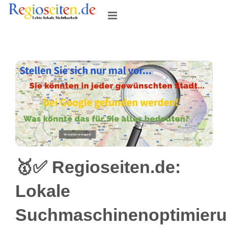
Skip
to
content
🥇✅ Regioseiten.de:
Lokale
Suchmaschinenoptimier