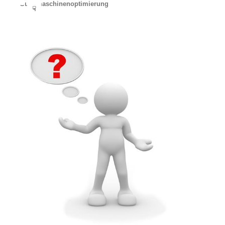
Suchmaschinenoptimierung
☟