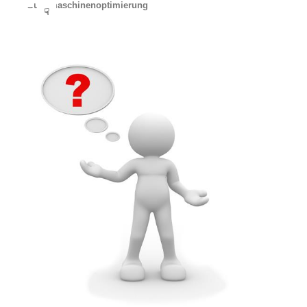
Suchmaschinenoptimierung
☟