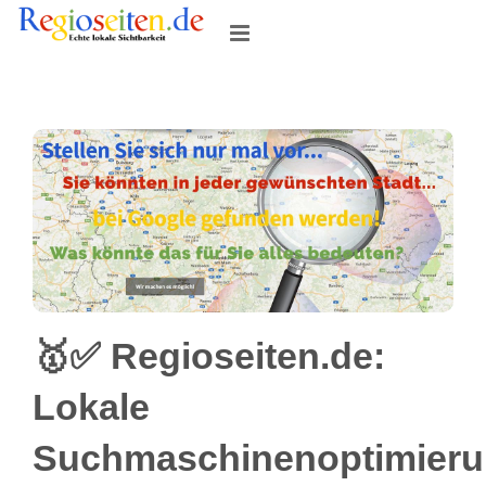
Skip
to
content
🥇✅ Regioseiten.de:
Lokale
Suchmaschinenoptimier