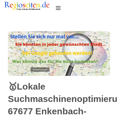
Skip
to
content
🥇Lokale
Suchmaschinenoptimier
67677 Enkenbach-