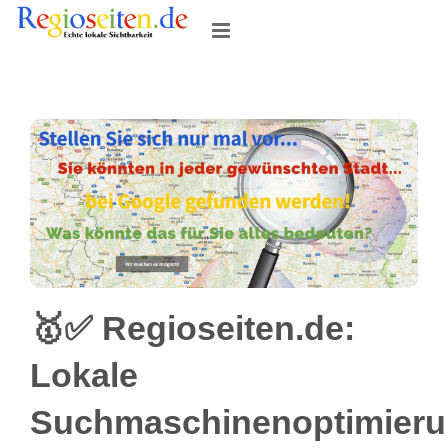
Skip
to
content
🥇✅ Regioseiten.de:
Lokale
Suchmaschinenoptimier