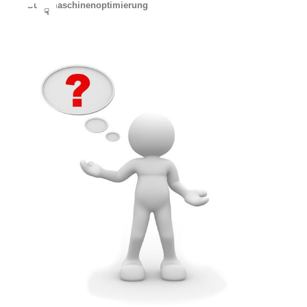
Suchmaschinenoptimierung
☟