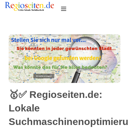
Skip
to
content
🥇✅ Regioseiten.de:
Lokale
Suchmaschinenoptimier