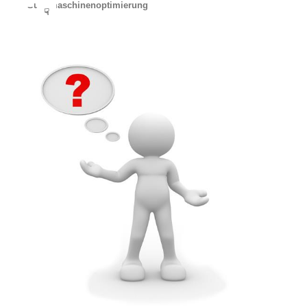
Suchmaschinenoptimierung
☟