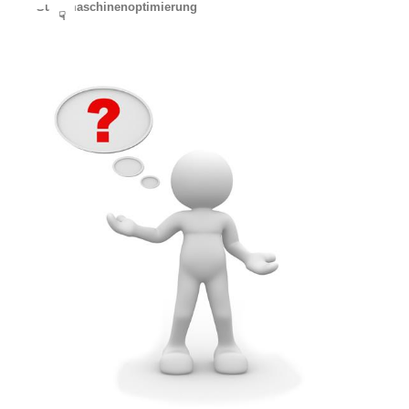
Suchmaschinenoptimierung
☟