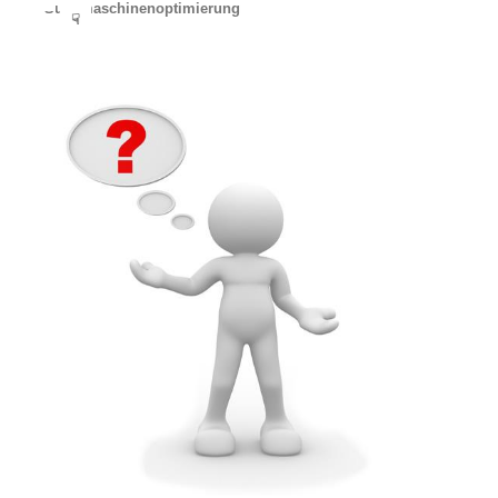
Suchmaschinenoptimierung
☟