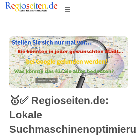
Skip
to
content
🥇✅ Regioseiten.de:
Lokale
Suchmaschinenoptimier