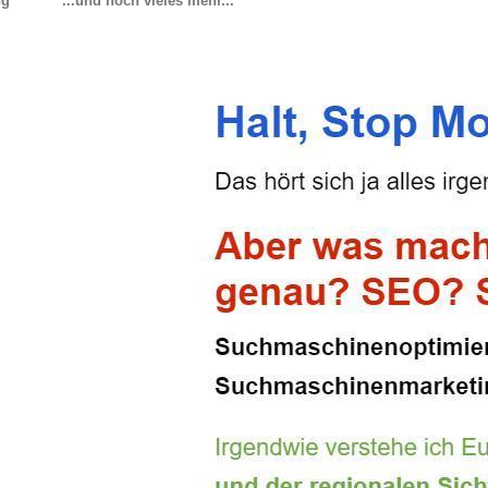
ng
...und noch vieles mehr...