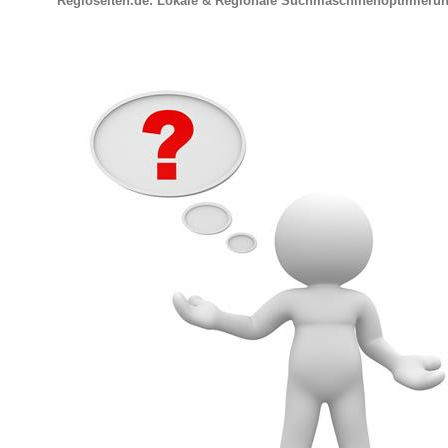
Regioseiten.de: Lokale & Regionale Suchmaschinenoptimieru