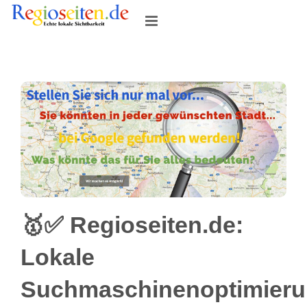
Skip
to
content
🥇✅ Regioseiten.de:
Lokale
Suchmaschinenoptimier