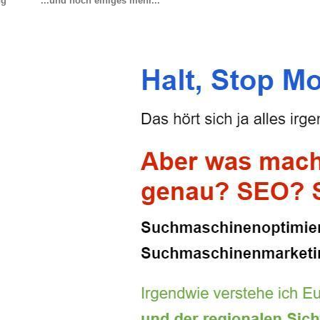
ng
...und noch einiges mehr...