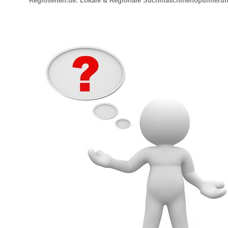
Regioseiten.de: Lokale & Regionale Suchmaschinenoptimieru