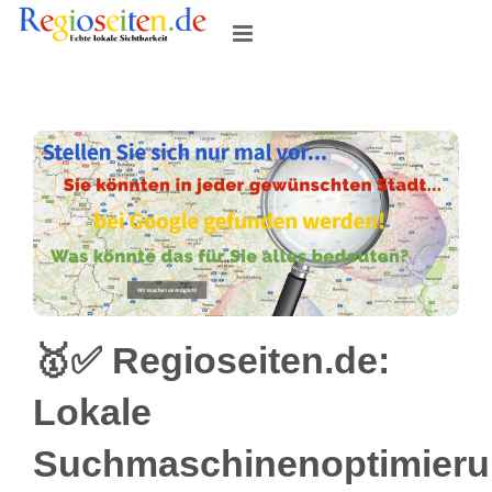
Skip
to
content
🥇✅ Regioseiten.de:
Lokale
Suchmaschinenoptimier