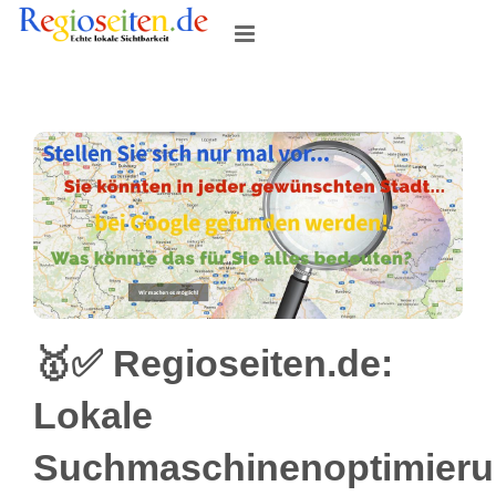
Skip
to
content
🥇✅ Regioseiten.de:
Lokale
Suchmaschinenoptimier