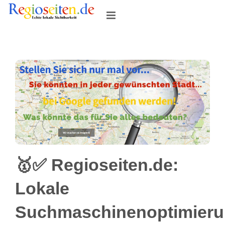
Skip
to
content
🥇✅ Regioseiten.de:
Lokale
Suchmaschinenoptimier