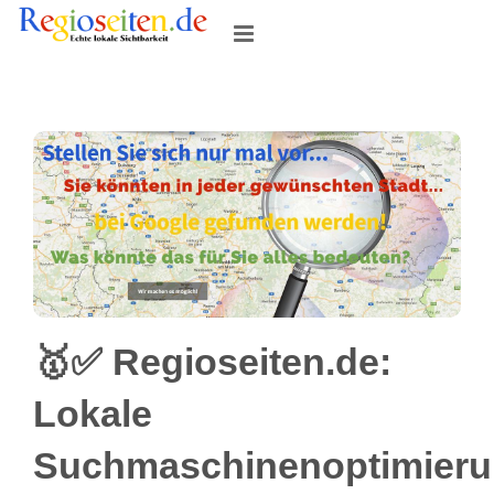
Skip
to
content
🥇✅ Regioseiten.de:
Lokale
Suchmaschinenoptimier