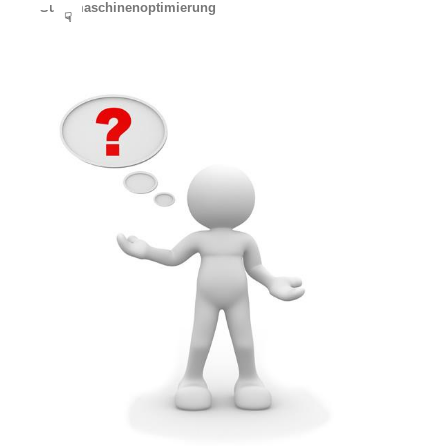
Suchmaschinenoptimierung
☟